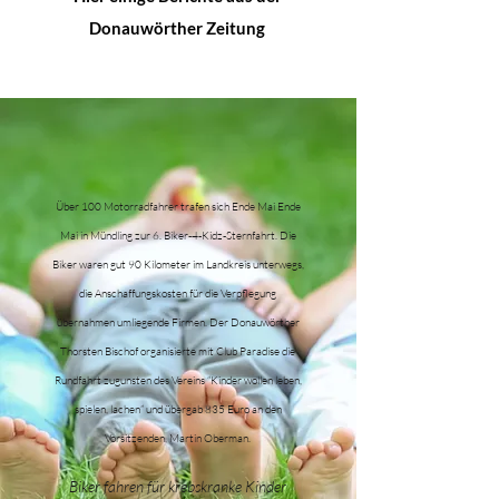
Donauwörther Zeitung
Über 100 Motorradfahrer trafen sich Ende Mai Ende
Mai in Mündling zur 6. Biker-4-Kidz-Sternfahrt. Die
Biker waren gut 90 Kilometer im Landkreis unterwegs,
die Anschaffungskosten für die Verpflegung
übernahmen umliegende Firmen. Der Donauwörther
Thorsten Bischof organisierte mit Club Paradise die
Rundfahrt zugunsten des Vereins “Kinder wollen leben,
spielen, lachen” und übergab 835 Euro an den
Vorsitzenden, Martin Oberman.
Biker fahren für krebskranke Kinder